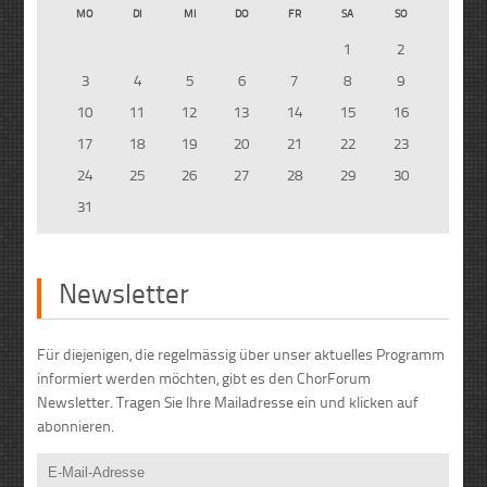
MO
DI
MI
DO
FR
SA
SO
1
2
3
4
5
6
7
8
9
10
11
12
13
14
15
16
17
18
19
20
21
22
23
24
25
26
27
28
29
30
31
Newsletter
Für diejenigen, die regelmässig über unser aktuelles Programm
informiert werden möchten, gibt es den ChorForum
Newsletter. Tragen Sie Ihre Mailadresse ein und klicken auf
abonnieren.