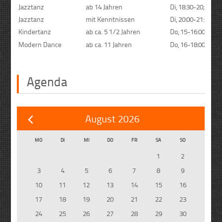
Jazztanz
ab 14 Jahren
Di, 18:30-20;00 Uh
Jazztanz
mit Kenntnissen
Di, 20:00-21:30 Uh
Kindertanz
ab ca. 5 1/2 Jahren
Do, 15-16:00 Uhr
Modern Dance
ab ca. 11 Jahren
Do, 16-18:00 Uhr
Agenda
August 2026
MO
DI
MI
DO
FR
SA
SO
1
2
3
4
5
6
7
8
9
10
11
12
13
14
15
16
17
18
19
20
21
22
23
24
25
26
27
28
29
30