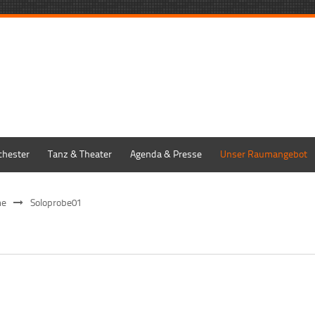
chester
Tanz & Theater
Agenda & Presse
Unser Raumangebot
me
Soloprobe01