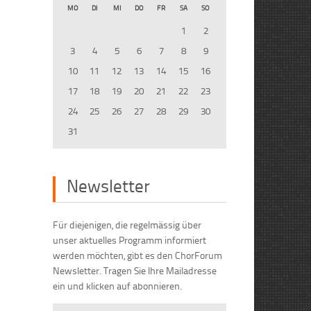
MO
DI
MI
DO
FR
SA
SO
1
2
3
4
5
6
7
8
9
10
11
12
13
14
15
16
17
18
19
20
21
22
23
24
25
26
27
28
29
30
31
Newsletter
Für diejenigen, die regelmässig über
unser aktuelles Programm informiert
werden möchten, gibt es den ChorForum
Newsletter. Tragen Sie Ihre Mailadresse
ein und klicken auf abonnieren.