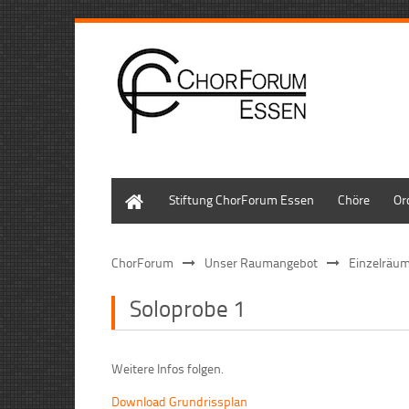
Home
Stiftung ChorForum Essen
Chöre
Or
ChorForum
Unser Raumangebot
Einzelräu
Soloprobe 1
Weitere Infos folgen.
Download Grundrissplan